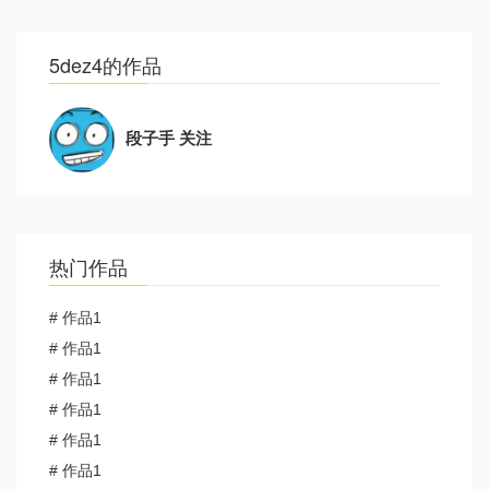
5dez4的作品
段子手
关注
热门作品
# 作品1
# 作品1
# 作品1
# 作品1
# 作品1
# 作品1